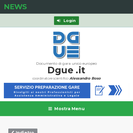
NEWS
Login
Documento di gara unico europeo
Dgue .it
coordinatore scientifico
Alessandro Boso
Mostra Menu
Indietro