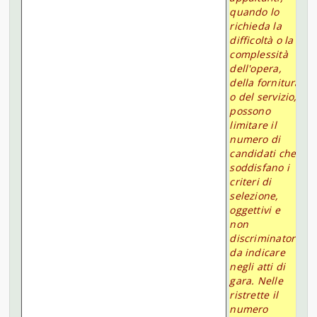
quando lo
richieda la
difficoltà o la
complessità
dell'opera,
della fornitura
o del servizio,
possono
limitare il
numero di
candidati che
soddisfano i
criteri di
selezione,
oggettivi e
non
discriminatori,
da indicare
negli atti di
gara. Nelle
ristrette il
numero