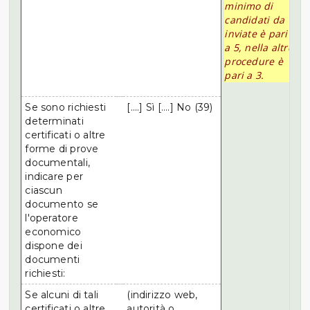
minimo di
candidati da
inviate è pari
a 5, nella altre
procedure è
pari a 3.
Se sono richiesti
[....] Sì [....] No (39)
determinati
certificati o altre
forme di prove
documentali,
indicare per
ciascun
documento se
l'operatore
economico
dispone dei
documenti
richiesti:
Se alcuni di tali
(indirizzo web,
certificati o altre
autorità o