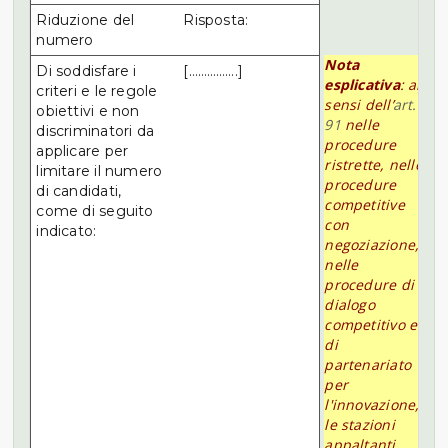
Riduzione del
Risposta:
numero
Nota
Di soddisfare i
[…………….]
esplicativa
: ai
criteri e le regole
sensi dell’
art.
obiettivi e non
91
nelle
discriminatori da
procedure
applicare per
ristrette, nelle
limitare il numero
procedure
di candidati,
competitive
come di seguito
con
indicato:
negoziazione,
nelle
procedure di
dialogo
competitivo e
di
partenariato
per
l'innovazione,
le stazioni
appaltanti,