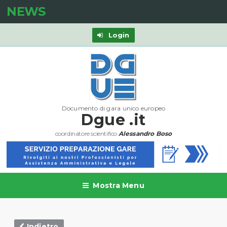
NEWS
Login
Documento di gara unico europeo
Dgue .it
coordinatore scientifico
Alessandro Boso
Mostra Menu
Indietro