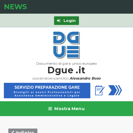
NEWS
Login
Documento di gara unico europeo
Dgue .it
coordinatore scientifico
Alessandro Boso
Mostra Menu
Indietro